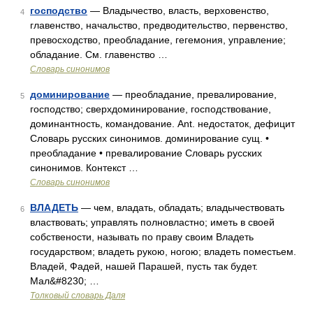
господство
— Владычество, власть, верховенство,
4
главенство, начальство, предводительство, первенство,
превосходство, преобладание, гегемония, управление;
обладание. См. главенство …
Словарь синонимов
доминирование
— преобладание, превалирование,
5
господство; сверхдоминирование, господствование,
доминантность, командование. Ant. недостаток, дефицит
Словарь русских синонимов. доминирование сущ. •
преобладание • превалирование Словарь русских
синонимов. Контекст …
Словарь синонимов
ВЛАДЕТЬ
— чем, владать, обладать; владычествовать
6
властвовать; управлять полновластно; иметь в своей
собствености, называть по праву своим Владеть
государством; владеть рукою, ногою; владеть поместьем.
Владей, Фадей, нашей Парашей, пусть так будет.
Мал&#8230; …
Толковый словарь Даля