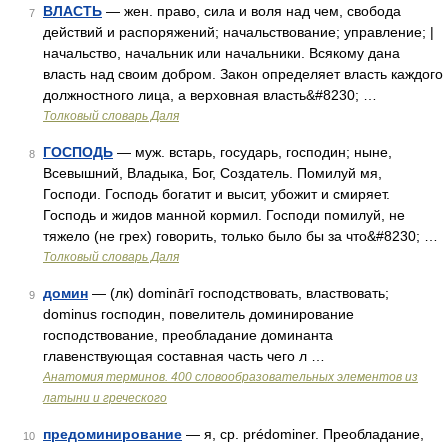
ВЛАСТЬ
— жен. право, сила и воля над чем, свобода
7
действий и распоряжений; начальствование; управление; |
начальство, начальник или начальники. Всякому дана
власть над своим добром. Закон определяет власть каждого
должностного лица, а верховная власть&#8230; …
Толковый словарь Даля
ГОСПОДЬ
— муж. встарь, государь, господин; ныне,
8
Всевышний, Владыка, Бог, Создатель. Помилуй мя,
Господи. Господь богатит и высит, убожит и смиряет.
Господь и жидов манной кормил. Господи помилуй, не
тяжело (не грех) говорить, только было бы за что&#8230; …
Толковый словарь Даля
домин
— (лк) dominārī господствовать, властвовать;
9
dominus господин, повелитель доминирование
господствование, преобладание доминанта
главенствующая составная часть чего л …
Анатомия терминов. 400 словообразовательных элементов из
латыни и греческого
предоминирование
— я, ср. prédominer. Преобладание,
10